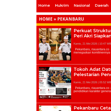
Home
Hukrim
Nasional
Daerah
HOME
»
PEKANBARU
Perkuat Struktu
Peri Akri Siapk
Kamis, 21 Mei 2026 | 10:47 WI
Tokoh Adat Datu
Pelestarian Pen
Kamis, 21 Mei 2026 | 05:52 WI
Pekanbaru Cetak