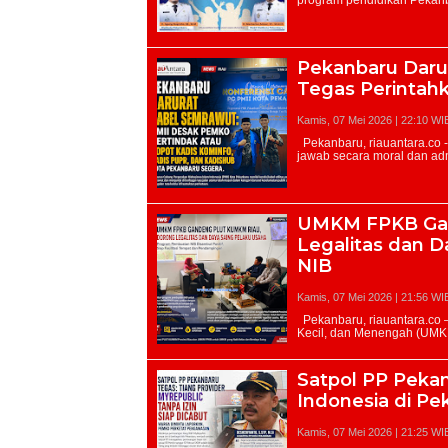
Pekanbaru Daru
Tegas Perintah
Kamis, 07 Mei 2026 | 22:10 WI
UMKM FPKB Ga
Legalitas dan D
NIB
Kamis, 07 Mei 2026 | 21:56 WI
Satpol PP Pekan
Indonesia di Pe
Kamis, 07 Mei 2026 | 21:25 WI