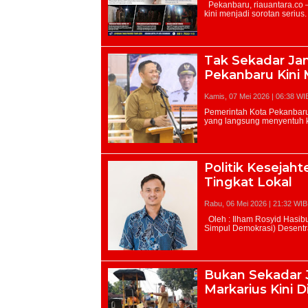
Tak Sekadar Janj
Pekanbaru Kini 
Kamis, 07 Mei 2026 | 06:38 WI
Politik Kesejah
Tingkat Lokal
Rabu, 06 Mei 2026 | 21:32 WIB
Bukan Sekadar J
Markarius Kini 