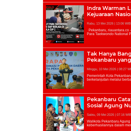
Indra Warman L
Kejuaraan Nasio
Rabu, 13 Mei 2026 | 13:06 WIB
Tak Hanya Bang
Pekanbaru yang
Minggu, 10 Mei 2026 | 08:27 W
Pekanbaru Catat
Sosial Agung Nu
Sabtu, 09 Mei 2026 | 07:16 WI