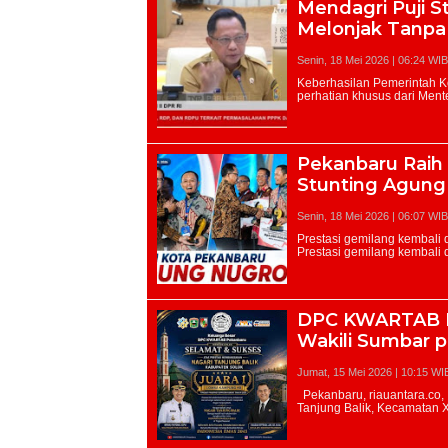
Mendagri Puji 
Melonjak Tanpa
Senin, 18 Mei 2026 | 06:24 WIB
Pekanbaru Raih
Stunting Agung 
Senin, 18 Mei 2026 | 06:07 WIB
DPC KWARTAB Pe
Wakili Sumbar 
Jumat, 15 Mei 2026 | 10:15 WI