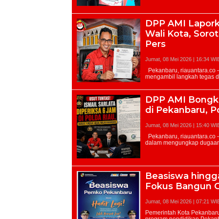
DPP AMI Lapor
Wali Kota, Soro
Pers
Jumat, 08 Mei 2026 | 16:34 WI
DPP AMI Bongka
di Pekanbaru, P
Jumat, 08 Mei 2026 | 15:40 WI
Beasiswa hingga
Fokus Bangun G
Jumat, 08 Mei 2026 | 07:21 WI