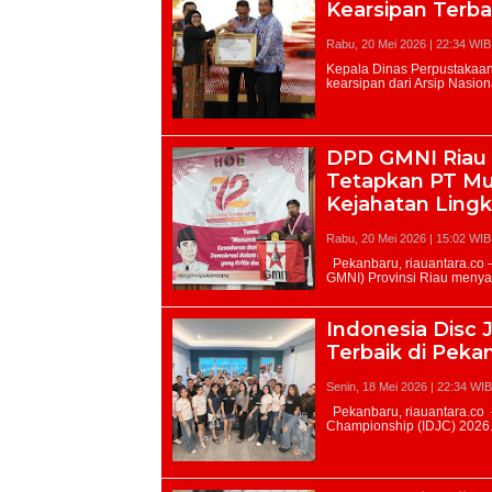
Kearsipan Terba
Rabu, 20 Mei 2026 | 22:34 WIB
DPD GMNI Riau 
Tetapkan PT Mu
Kejahatan Ling
Rabu, 20 Mei 2026 | 15:02 WIB
Indonesia Disc
Terbaik di Peka
Senin, 18 Mei 2026 | 22:34 WIB