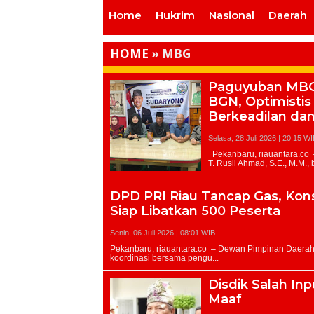
Home
Hukrim
Nasional
Daerah
HOME
»
MBG
Paguyuban MBG
BGN, Optimisti
Berkeadilan da
Selasa, 28 Juli 2026 | 20:15 W
DPD PRI Riau Tancap Gas, Kons
Siap Libatkan 500 Peserta
Senin, 06 Juli 2026 | 08:01 WIB
Disdik Salah In
Maaf