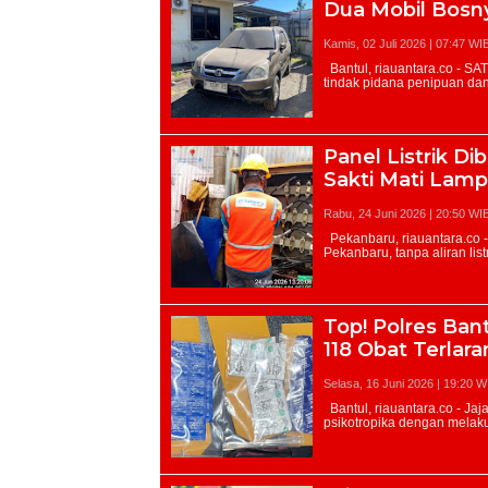
Dua Mobil Bosn
Kamis, 02 Juli 2026 | 07:47 WI
Panel Listrik D
Sakti Mati Lam
Rabu, 24 Juni 2026 | 20:50 WI
Top! Polres Bant
118 Obat Terlara
Selasa, 16 Juni 2026 | 19:20 W