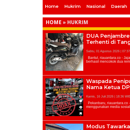
Home
Hukrim
Nasional
Daerah
HOME
»
HUKRIM
DUA Penjambret
Terhenti di Tang
Sabtu, 01 Agustus 2026 | 07:3
Waspada Penipu
Nama Ketua DP
Kamis, 16 Juli 2026 | 18:36 WI
Modus Tawarkan