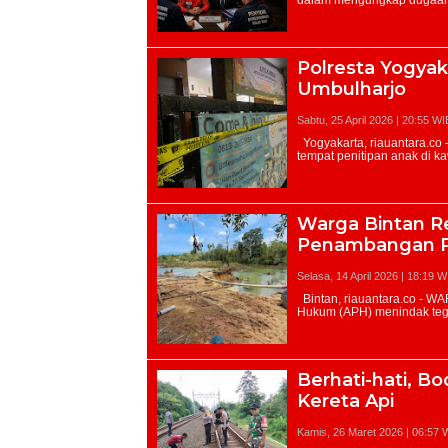
Polresta Yogyak
Umbulharjo
Sabtu, 25 April 2026 | 20:55 WI
Warga Bintan Re
Penambangan Pa
Selasa, 14 April 2026 | 18:19 W
Berhati-hati, B
Kereta Api
Kamis, 26 Maret 2026 | 06:57 