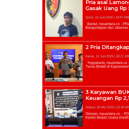
Pria asal Lamon
Gasak Uang Rp 
Senin, 15 Juni 2026 | 18:57 WI
2 Pria Ditangka
Kamis, 11 Juni 2026 | 08:21 WI
3 Karyawan BUK
Keuangan Rp 2,1
Selasa, 26 Mei 2026 | 23:39 W