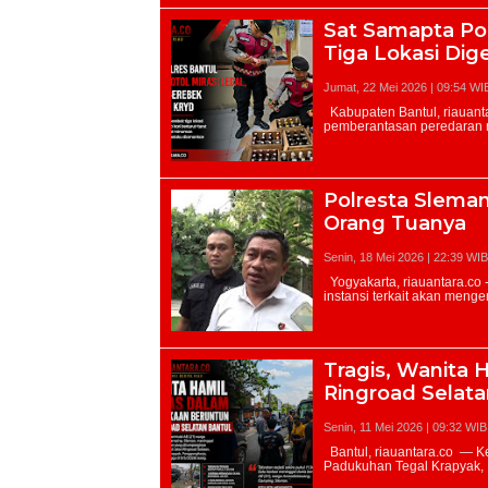
Sat Samapta Polr
Tiga Lokasi Di
Jumat, 22 Mei 2026 | 09:54 WI
Polresta Sleman
Orang Tuanya
Senin, 18 Mei 2026 | 22:39 WIB
Tragis, Wanita 
Ringroad Selata
Senin, 11 Mei 2026 | 09:32 WIB