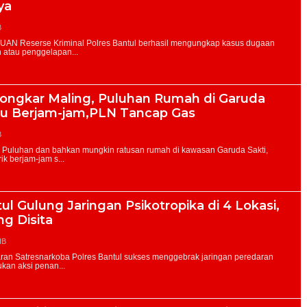
ya
B
ibongkar Maling, Puluhan Rumah di Garuda
pu Berjam-jam,PLN Tancap Gas
B
ul Gulung Jaringan Psikotropika di 4 Lokasi,
ng Disita
IB