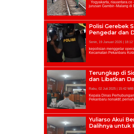
Polisi Gerebek 
Pengedar dan 
Senin, 19 Januari 2026 | 18:12
Terungkap di Si
dan Libatkan D
Rabu, 02 Juli 2025 | 15:42 WIB
Yuliarso Akui Be
Dalihnya untuk 