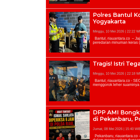
Polres Bantul K
Yogyakarta
Minggu, 10 Mei 2026 | 22:22 W
Tragis! Istri Te
Minggu, 10 Mei 2026 | 22:18 W
DPP AMI Bongka
di Pekanbaru, P
Jumat, 08 Mei 2026 | 15:40 WI