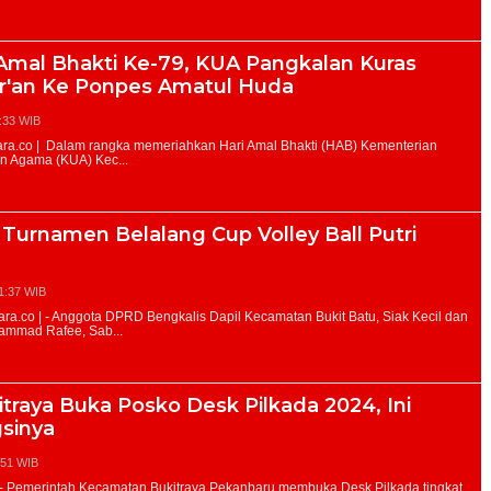
Amal Bhakti Ke-79, KUA Pangkalan Kuras
r'an Ke Ponpes Amatul Huda
:33 WIB
 Turnamen Belalang Cup Volley Ball Putri
1:37 WIB
raya Buka Posko Desk Pilkada 2024, Ini
sinya
:51 WIB