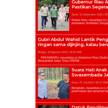
Gubernur Riau 
Pastikan Segera
Senin, 15 September 2025 | 05
Gubri Abdul Wahid Lantik Pen
ringan sama dijinjing, kalau ber
Minggu, 03 Agustus 2025 | 18:55 WIB
Suara Hati Ana
Swasembada Ja
Senin, 07 Juli 2025 | 08:12 WIB
Datuk Panglimo