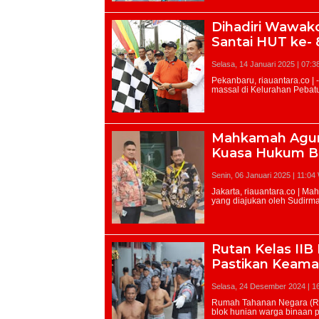
Dihadiri Wawako
Santai HUT ke- 
Selasa, 14 Januari 2025 | 07:3
Mahkamah Agung 
Kuasa Hukum B
Senin, 06 Januari 2025 | 11:04
Rutan Kelas IIB
Pastikan Keama
Selasa, 24 Desember 2024 | 1