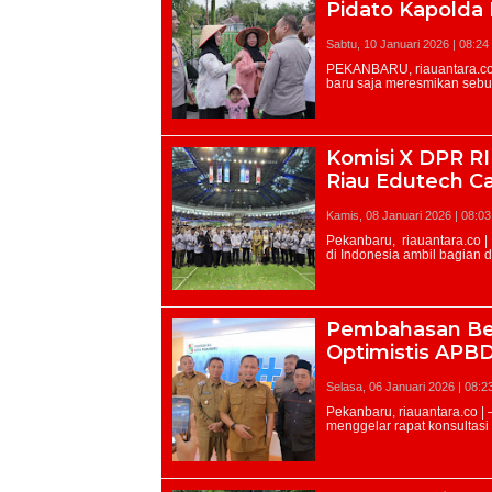
Pidato Kapolda
Sabtu, 10 Januari 2026 | 08:24
Komisi X DPR RI
Riau Edutech 
Kamis, 08 Januari 2026 | 08:0
Pembahasan Ber
Optimistis APB
Selasa, 06 Januari 2026 | 08:2