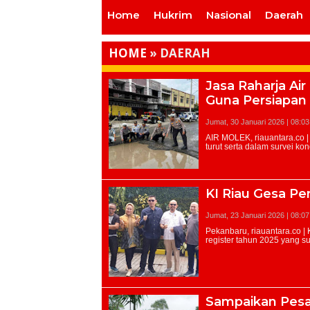
Home
Hukrim
Nasional
Daerah
HOME
»
DAERAH
Jasa Raharja Ai
Guna Persiapan
Jumat, 30 Januari 2026 | 08:0
KI Riau Gesa Pe
Jumat, 23 Januari 2026 | 08:0
Sampaikan Pesa