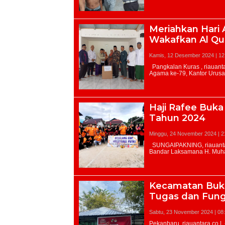
Meriahkan Hari 
Wakafkan Al Qu
Kamis, 12 Desember 2024 | 12
Haji Rafee Buka
Tahun 2024
Minggu, 24 November 2024 | 2
Kecamatan Bukit
Tugas dan Fung
Sabtu, 23 November 2024 | 08