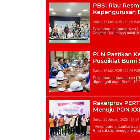
PBSI Riau Resm
Kepengurusan 
Sabtu, 17 Mei 2025 | 18:50 WI
PLN Pastikan Ke
Pusdiklat Bumi 
Sabtu, 10 Mei 2025 | 12:06 WI
Rakerprov PERTI
Menuju PON XX
Sabtu, 25 Januari 2025 | 17:34