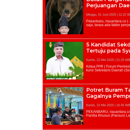
Perjuangan Dae
Minggu, 01 Juni 2025 | 11:22 W
5 Kandidat Sek
Tertuju pada Sy
Kamis, 22 Mei 2025 | 21:25 WI
Potret Buram Ta
Gagalnya Pemp
Kamis, 22 Mei 2025 | 16:45 WI