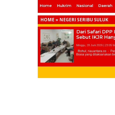
Home
Hukrim
Nasional
Daerah
HOME
»
NEGERI SERIBU SULUK
Dari Safari DPP
Sebut IKJR Hany
Minggu, 28 Juni 2026 | 23:05 