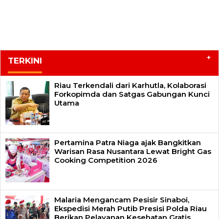
+
TERKINI
Riau Terkendali dari Karhutla, Kolaborasi
Forkopimda dan Satgas Gabungan Kunci
Utama
Pertamina Patra Niaga ajak Bangkitkan
Warisan Rasa Nusantara Lewat Bright Gas
Cooking Competition 2026
Malaria Mengancam Pesisir Sinaboi,
Ekspedisi Merah Putib Presisi Polda Riau
Berikan Pelayanan Kesehatan Gratis