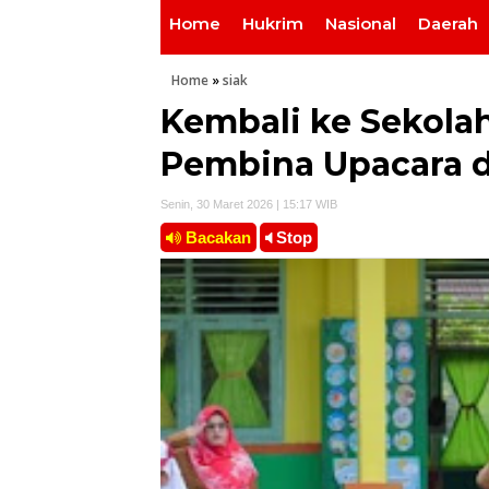
Home
Hukrim
Nasional
Daerah
Home
»
siak
Kembali ke Sekolah
Pembina Upacara da
Senin, 30 Maret 2026 | 15:17 WIB
Bacakan
Stop