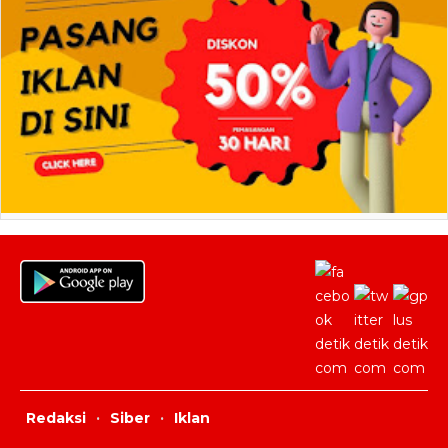
Redaksi
·
Siber
·
Iklan