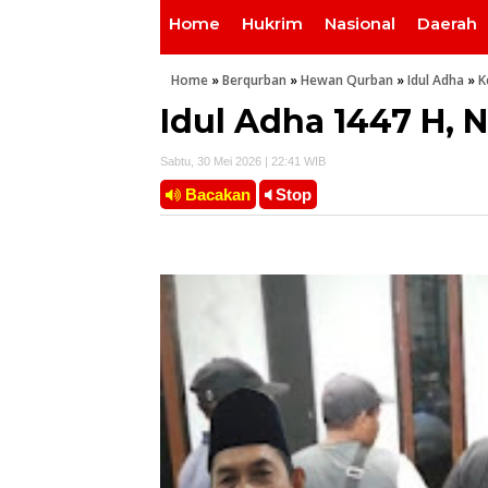
Home
Hukrim
Nasional
Daerah
Home
»
Berqurban
»
Hewan Qurban
»
Idul Adha
»
K
Idul Adha 1447 H, 
Sabtu, 30 Mei 2026 | 22:41 WIB
Bacakan
Stop