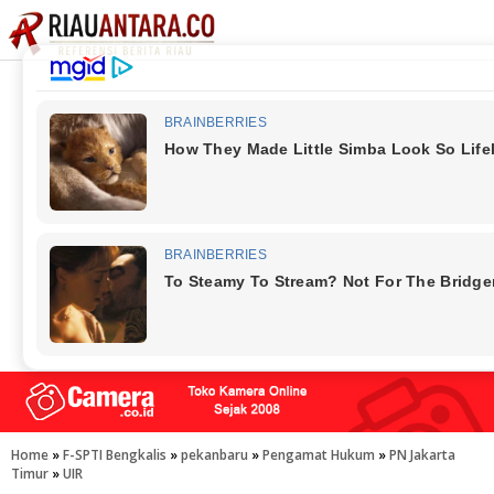
Home
»
F-SPTI Bengkalis
»
pekanbaru
»
Pengamat Hukum
»
PN Jakarta
Timur
»
UIR