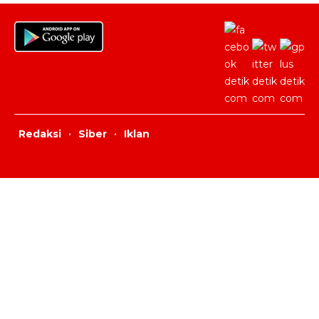
Redaksi
·
Siber
·
Iklan