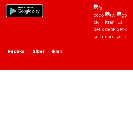
Redaksi
·
Siber
·
Iklan