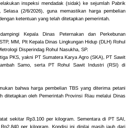
elakukan inspeksi mendadak (sidak) ke sejumlah Pabrik
, Selasa (2/6/2026), guna memastikan harga pembelian
engan ketentuan yang telah ditetapkan pemerintah.
idampingi Kepala Dinas Peternakan dan Perkebunan
STP, MM, Plt Kepala Dinas Lingkungan Hidup (DLH) Rohul
 Metrologi Disperindag Rohul Nasukha, SP.
tiga PKS, yakni PT Sumatera Karya Agro (SKA), PT Sawit
ambah Samo, serta PT Rohul Sawit Industri (RSI) di
temukan bahwa harga pembelian TBS yang diterima petani
h ditetapkan oleh Pemerintah Provinsi Riau melalui Dinas
tat sekitar Rp3.100 per kilogram. Sementara di PT SAI,
p2.840 per kilogram. Kondisi ini dinilai masih jauh dari