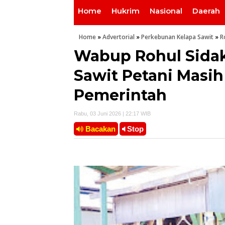
Home
Hukrim
Nasional
Daerah
Home
»
Advertorial
»
Perkebunan Kelapa Sawit
»
R
Wabup Rohul Sida
Sawit Petani Masi
Pemerintah
Rabu, 03 Juni 2026 | 22:17 WIB
Bacakan
Stop