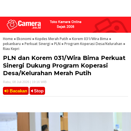
Home
»
Ekonomi
»
Kopdes Merah Putih
»
Korem 031/Wira Bima
»
pekanbaru
»
Perkuat Sinergi
»
PLN
»
Program Koperasi Desa/Kelurahan
»
Riau Kepri
PLN dan Korem 031/Wira Bima Perkuat
Sinergi Dukung Program Koperasi
Desa/Kelurahan Merah Putih
Rabu, 08 Juli 2026 | 19:16 WIB
Bacakan
Stop