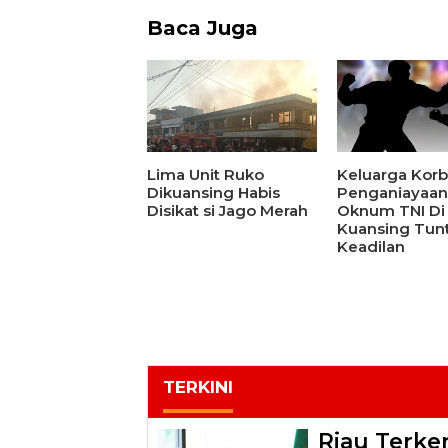
Baca Juga
Lima Unit Ruko
Keluarga Kor
Dikuansing Habis
Penganiayaan
Disikat si Jago Merah
Oknum TNI Di
Kuansing Tun
Keadilan
TERKINI
Riau Terken