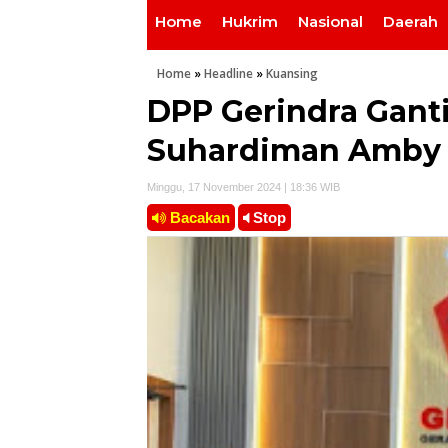
Home
Hukrim
Nasional
Daerah
Home
»
Headline
»
Kuansing
DPP Gerindra Gant
Suhardiman Amby D
Minggu, 17 November 2024 | 18:36 WIB
Bacakan
Stop