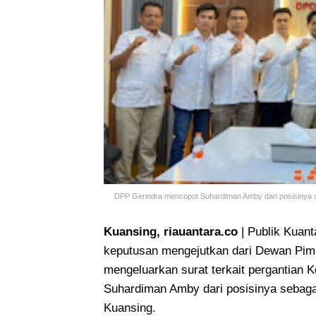
DPP Gerindra mencopot Suhardiman Amby dari posisinya
Kuansing, riauantara.co
| Publik Kuant
keputusan mengejutkan dari Dewan Pimp
mengeluarkan surat terkait pergantian
Suhardiman Amby dari posisinya sebag
Kuansing.