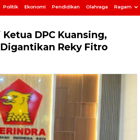
Politik
Ekonomi
Pendidikan
Olahraga
Ragam
i Ketua DPC Kuansing,
igantikan Reky Fitro