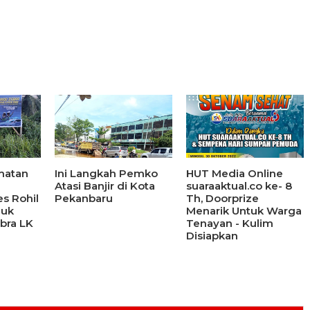
matan
Ini Langkah Pemko
HUT Media Online
Atasi Banjir di Kota
suaraaktual.co ke- 8
es Rohil
Pekanbaru
Th, Doorprize
duk
Menarik Untuk Warga
bra LK
Tenayan - Kulim
Disiapkan