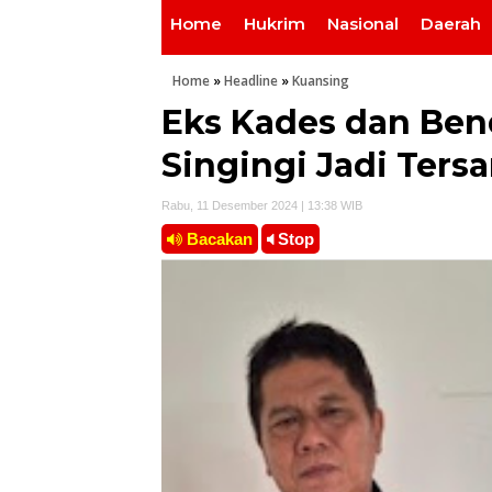
Home
Hukrim
Nasional
Daerah
Home
»
Headline
»
Kuansing
Eks Kades dan Ben
Singingi Jadi Ters
Rabu, 11 Desember 2024 | 13:38 WIB
Bacakan
Stop