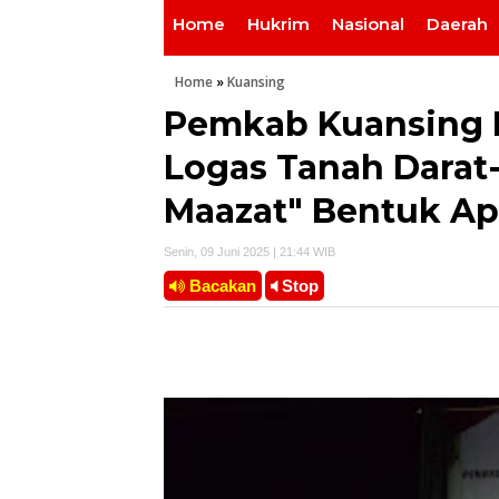
Home
Hukrim
Nasional
Daerah
Home
»
Kuansing
Pemkab Kuansing 
Logas Tanah Darat
Maazat" Bentuk Ap
Senin, 09 Juni 2025 | 21:44 WIB
Bacakan
Stop