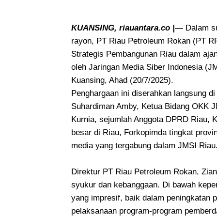
KUANSING, riauantara.co |
— Dalam su
rayon, PT Riau Petroleum Rokan (PT R
Strategis Pembangunan Riau dalam aja
oleh Jaringan Media Siber Indonesia (JM
Kuansing, Ahad (20/7/2025).
Penghargaan ini diserahkan langsung di
Suhardiman Amby, Ketua Bidang OKK JM
Kurnia, sejumlah Anggota DPRD Riau, K
besar di Riau, Forkopimda tingkat provin
media yang tergabung dalam JMSI Riau
Direktur PT Riau Petroleum Rokan, Zia
syukur dan kebanggaan. Di bawah kepem
yang impresif, baik dalam peningkatan 
pelaksanaan program-program pemberd