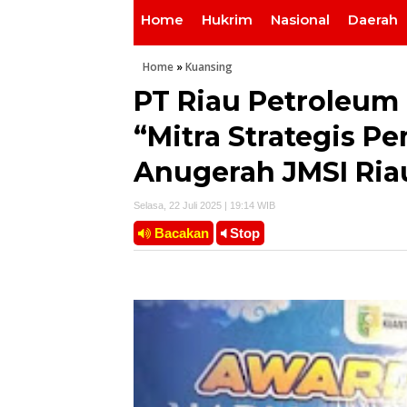
Home
Hukrim
Nasional
Daerah
Home
»
Kuansing
PT Riau Petroleum
“Mitra Strategis 
Anugerah JMSI Ria
Selasa, 22 Juli 2025 | 19:14 WIB
Bacakan
Stop