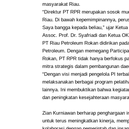
masyarakat Riau.
“Direktur PT RPR merupakan sosok muda
Riau. Di bawah kepemimpinannya, perusah
Saya bangga kepada beliau,” ujar Ketu
Assoc. Prof. Dr. Syafriadi dan Ketua O
PT Riau Petroleum Rokan didirikan pad
Petroleum. Dengan memegang Participati
Rokan, PT RPR tidak hanya berfokus pada
mitra strategis dalam pembangunan dae
“Dengan visi menjadi pengelola PI terba
melaksanakan berbagai program pelatiha
lainnya. Ini membuktikan bahwa kegiat
dan peningkatan kesejahteraan masyarak
Zian Kurniawan berharap penghargaan i
untuk terus meningkatkan kinerja, memp
kolaborasi dengan pemerintah dan insan