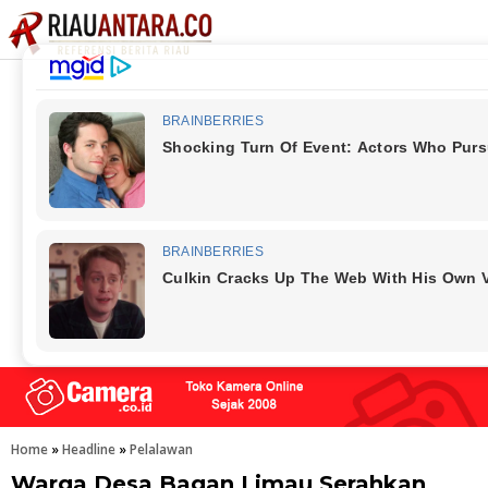
Home
»
Headline
»
Pelalawan
Warga Desa Bagan Limau Serahkan