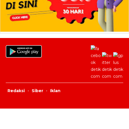
Redaksi
·
Siber
·
Iklan