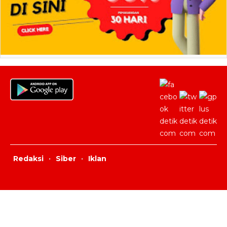
Redaksi
·
Siber
·
Iklan