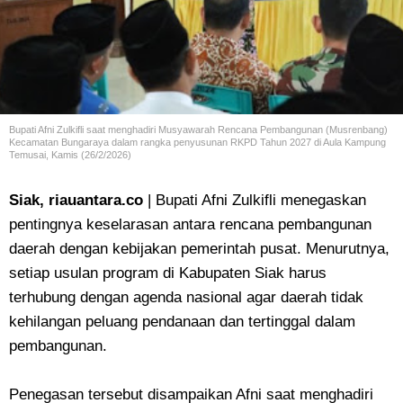
Bupati Afni Zulkifli
saat menghadiri Musyawarah Rencana Pembangunan (Musrenbang)
Kecamatan Bungaraya dalam rangka penyusunan RKPD Tahun 2027 di Aula Kampung
Temusai, Kamis (26/2/2026)
Siak, riauantara.co
| Bupati Afni Zulkifli menegaskan
pentingnya keselarasan antara rencana pembangunan
daerah dengan kebijakan pemerintah pusat. Menurutnya,
setiap usulan program di Kabupaten Siak harus
terhubung dengan agenda nasional agar daerah tidak
kehilangan peluang pendanaan dan tertinggal dalam
pembangunan.
Penegasan tersebut disampaikan Afni saat menghadiri