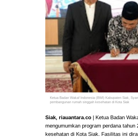
Ketua Badan Wakaf Indonesia (BWI) Kabupaten Siak, Sy
pembangunan rumah singgah kesehatan di Kota Siak
Siak, riauantara.co
| Ketua Badan Waka
mengumumkan program perdana tahun 
kesehatan di Kota Siak. Fasilitas ini d