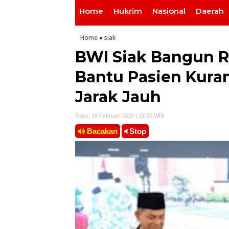
Home
Hukrim
Nasional
Daerah
Home
»
siak
BWI Siak Bangun 
Bantu Pasien Kur
Jarak Jauh
Rabu, 18 Februari 2026 | 15:05 WIB
Bacakan
Stop