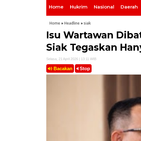
Home
Hukrim
Nasional
Daerah
Home
»
Headline
»
siak
Isu Wartawan Dibat
Siak Tegaskan Han
Selasa, 21 April 2026 | 13:11 WIB
Bacakan
Stop