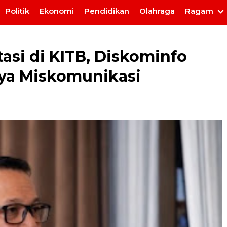
Politik
Ekonomi
Pendidikan
Olahraga
Ragam
asi di KITB, Diskominfo
ya Miskomunikasi