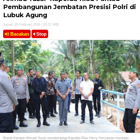
Pembangunan Jembatan Presisi Polri di
Lubuk Agung
Jumat, 20 Februari 2026 | 20:31 WIB
Bacakan
Stop
Bupati Kampar Ahmad Yuzar mendampingi Kapolda Riau Herry Heryawan meninjau