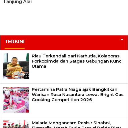
Tanjung Alai
+
TERKINI
Riau Terkendali dari Karhutla, Kolaborasi
Forkopimda dan Satgas Gabungan Kunci
Utama
Pertamina Patra Niaga ajak Bangkitkan
Warisan Rasa Nusantara Lewat Bright Gas
Cooking Competition 2026
Malaria Mengancam Pesisir Sinaboi,
Ekspedisi Merah Putib Presisi Polda Riau