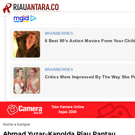
Home
»
kampar
Ahmad Yuzar–Kapolda Riau Pantau