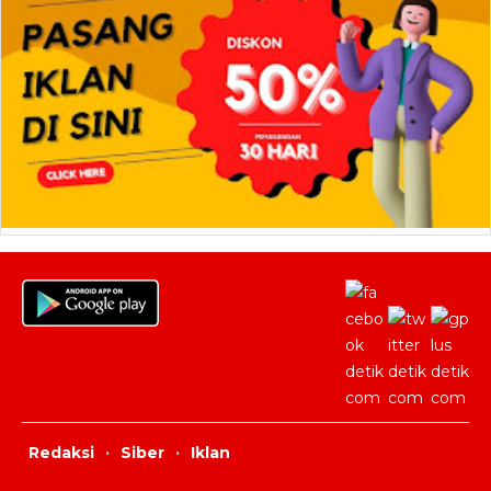
Redaksi
·
Siber
·
Iklan