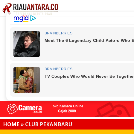
HOME
»
CLUB PEKANBARU