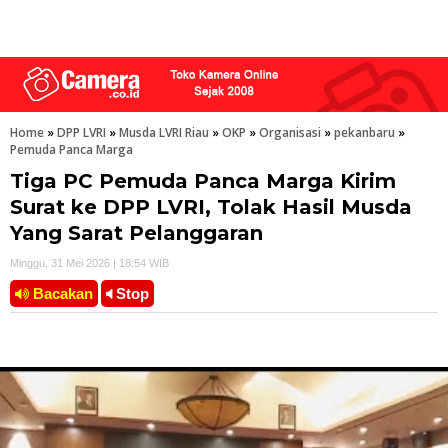
Home
»
DPP LVRI
»
Musda LVRI Riau
»
OKP
»
Organisasi
»
pekanbaru
»
Pemuda Panca Marga
Tiga PC Pemuda Panca Marga Kirim
Surat ke DPP LVRI, Tolak Hasil Musda
Yang Sarat Pelanggaran ‎
Minggu, 31 Mei 2026 | 18:54 WIB
Bacakan
Stop